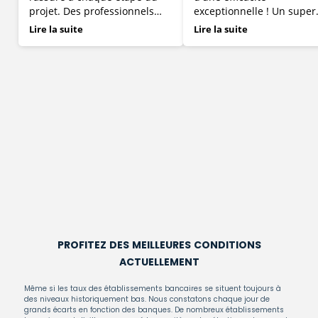
projet. Des professionnels
exceptionnelle ! Un super
disponibles et joignables à
contact humain, un suivi
Lire la suite
Lire la suite
tout moment et pour toutes
minutieux de votre dossie
questions. Je recommande
Bravo!
vivement l'agence EFP
COURTAGE.
profitez des meilleures conditions
actuellement
Même si les taux des établissements bancaires se situent toujours à
des niveaux historiquement bas. Nous constatons chaque jour de
grands écarts en fonction des banques. De nombreux établissements