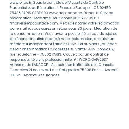
www.orias.fr. Sous le contrôle de l’Autorité de Contrôle
Prudentiel et de Résolution 4 Place de Budapest CS 92459
75436 PARIS CEDEX 09 www.acpr.banque-france.fr. Service
réclamation : Madame Fleur Monier 06 66 77 09 60
fmonier@efpcourtage.com. Merci de notifier votre réclamation
par email et vous aurez un retour sous 30 jours . Médiation de
la consommation : Vous avez la possibilité en cas de rejet ou
de réponse insatisfaisante à votre réclamation, de saisir un
médiateur indépendant (articles L.152-1 et suivants , du code
de la consommation) à l’adresse suivante : ANM Conso 62,
rue Tiquetonne – 75002 PARIS. Couvert par un contrat de
responsabilité civile professionnelle n° : WCRCIOAP/2537
Adhérent de l’ANACOFI : Association Nationale des Conseils
Financiers 21 boulevard des Batignolles 75008 Paris – Anacofi
IOBSP – Anacofi Assurances